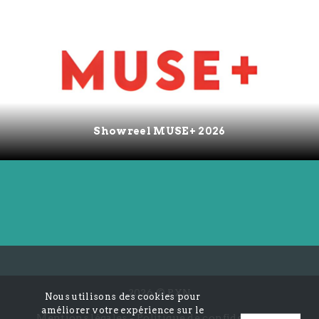
Showreel MUSE+ 2026
2026 © PXN
Nous utilisons des cookies pour
améliorer votre expérience sur le
Mentions légales
Politique de confidentialité