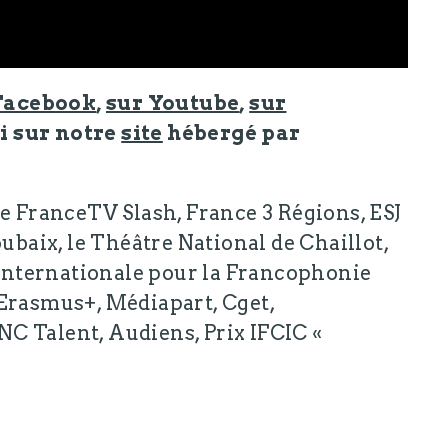
Facebook
,
sur Youtube
,
sur
si sur notre
site
hébergé par
de FranceTV Slash, France 3 Régions, ESJ
oubaix, le Théâtre National de Chaillot,
n Internationale pour la Francophonie
 Erasmus+, Médiapart, Cget,
C Talent, Audiens, Prix IFCIC «